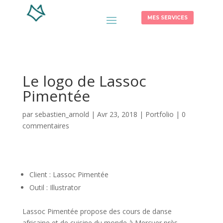
MES SERVICES
Le logo de Lassoc
Pimentée
par
sebastien_arnold
|
Avr 23, 2018
|
Portfolio
|
0
commentaires
Client : Lassoc Pimentée
Outil : Illustrator
Lassoc Pimentée propose des cours de danse
africaine et de cuisine du monde à Mercuer près