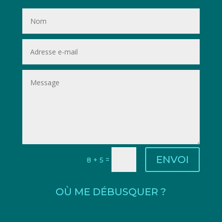
ENVOI
=
8 + 5
OÙ ME DÉBUSQUER ?