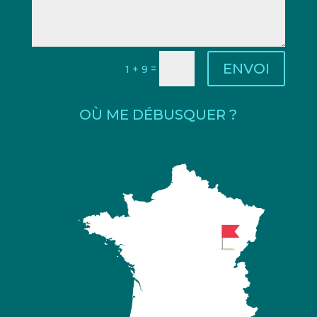
ENVOI
=
1 + 9
OÙ ME DÉBUSQUER ?