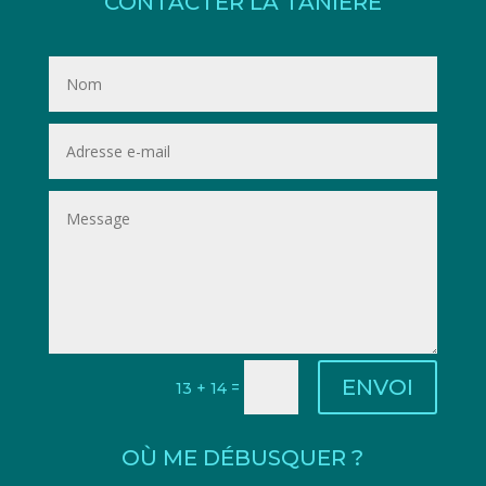
CONTACTER LA TANIÈRE
ENVOI
=
13 + 14
OÙ ME DÉBUSQUER ?