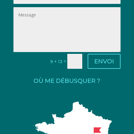
ENVOI
=
9 + 13
OÙ ME DÉBUSQUER ?