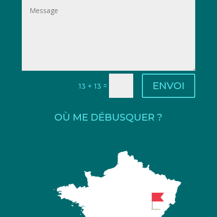
ENVOI
=
13 + 13
OÙ ME DÉBUSQUER ?